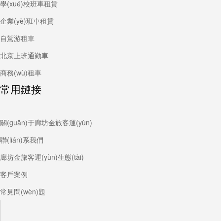
學(xué)校班車租賃
企業(yè)班車租賃
自駕游租車
北京上班通勤車
商務(wù)租車
常用鏈接
關(guān)于廊坊金旅客運(yùn)
聯(lián)系我們
廊坊金旅客運(yùn)生態(tài)
客戶案例
常見問(wèn)題