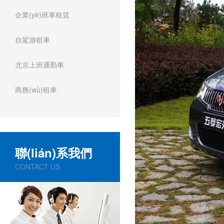
企業(yè)班車租賃
自駕游租車
北京上班通勤車
商務(wù)租車
聯(lián)系我們
CONTACT US