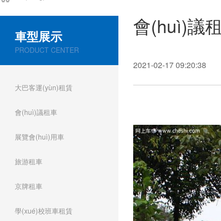
會(huì)議
車型展示
PRODUCT CENTER
2021-02-17 09:20:38
大巴客運(yùn)租賃
會(huì)議租車
展覽會(huì)用車
旅游租車
京牌租車
學(xué)校班車租賃