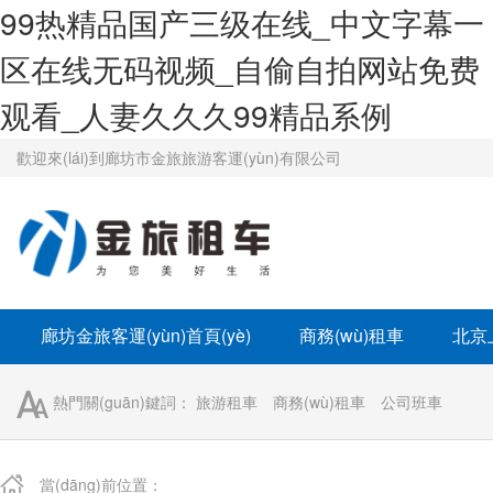
99热精品国产三级在线_中文字幕一
区在线无码视频_自偷自拍网站免费
观看_人妻久久久99精品系例
歡迎來(lái)到廊坊市金旅旅游客運(yùn)有限公司
廊坊金旅客運(yùn)首頁(yè)
商務(wù)租車
北京
企業(yè)班車租賃
學(xué)校班車租賃
京牌租車
熱門關(guān)鍵詞：
旅游租車
商務(wù)租車
公司班車
當(dāng)前位置：